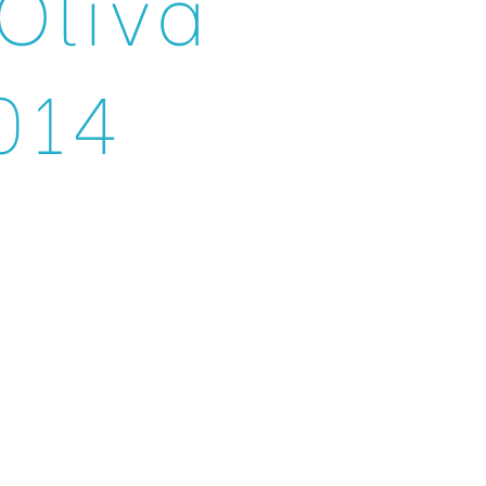
Oliva
014